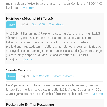
man måste vara flexibel i sitt schema då man jobbar över luncher 11:00-14:00,
kvällar sa...
Visa mer
Nigirikock sökes heltid i Tyresö
Jul 31
Submit AB
Specialkock
Ansök
Vi på Submit Bemanning & Rekrytering söker nu efter en erfaren Nigirikockåt
vår kund i Tyresö. Du kommer att arbeta i en produktion/fabrik inom
fiskindustrin , vilket innebär att du både kommer att stå och arbetai
produktionen. Arbetsdagen innefattar att man står och arbetar på nigiristation,
arbetsysslan är att skära nigiribitar till kundens alla kunder ( Sushiresturanger
). Anställningen ärpå heltid. Mån-Fre med arbetstider: 05-14 eller06-15.
Intervjuer...
Visa mer
Servitör/Servitris
Maj 21
Silverado AB
Servitör/Servitris
Ansök
Hej Vi på restaurang Silverado söker nya medarbetare till servering. Svenska i
tal & skrift är meriterande Arbetet innefattar kvällar/helger Du bör ha fyllt 20 år
& vi ser gärna sökande med erfarenhet från servering, bar, disk mm.
Visa mer
Kockbiträde för Thai Restaurang