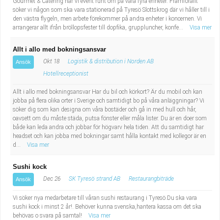
Gourmet & Catering har vi event runt om på våra fyra enheter. Framförallt
söker vi någon som ska vara stationerad på Tyresö Slottskrog där vi håller till i
den västra flygeln, men arbete förekommer på andra enheter i koncernen. Vi
arrangerar allt ifrån bröllopsfester till dopfika, gruppluncher, konfe...
Visa mer
Allt i allo med bokningsansvar
Okt 18
Logistik & distribution i Norden AB
Ansök
Hotellreceptionist
Allt i allo med bokningsansvar Har du bil och körkort? Är du mobil och kan
jobba på flera olika orter i Sverige och samtidigt bo på våra anläggningar? Vi
söker dig som kan designa om våra bostäder och gå in med hull och hår,
oavsett om du måste städa, putsa fönster eller måla lister. Du är en doer som
både kan leda andra och jobbar för högvarv hela tiden. Att du samtidigt har
headset och kan jobba med bokningar samt hålla kontakt med kollegor är en
d...
Visa mer
Sushi kock
Dec 26
SK Tyresö strand AB
Restaurangbiträde
Ansök
Vi söker nya medarbetare till våran sushi restaurang i Tyresö.Du ska vara
sushi kock i minst 2 år!. Behöver kunna svenska,hantera kassa om det ska
behövas o svara på samtal!
Visa mer