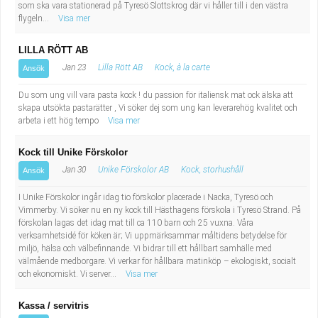
som ska vara stationerad på Tyresö Slottskrog där vi håller till i den västra
flygeln...
Visa mer
LILLA RÖTT AB
Jan 23
Lilla Rött AB
Kock, à la carte
Ansök
Du som ung vill vara pasta kock ! du passion för italiensk mat ock älska att
skapa utsökta pastarätter , Vi söker dej som ung kan leverarehög kvalitet och
arbeta i ett hög tempo
Visa mer
Kock till Unike Förskolor
Jan 30
Unike Förskolor AB
Kock, storhushåll
Ansök
I Unike Förskolor ingår idag tio förskolor placerade i Nacka, Tyresö och
Vimmerby. Vi söker nu en ny kock till Hästhagens förskola i Tyresö Strand. På
förskolan lagas det idag mat till ca 110 barn och 25 vuxna. Våra
verksamhetsidé för köken är; Vi uppmärksammar måltidens betydelse för
miljö, hälsa och välbefinnande. Vi bidrar till ett hållbart samhälle med
välmående medborgare. Vi verkar för hållbara matinköp – ekologiskt, socialt
och ekonomiskt. Vi server...
Visa mer
Kassa / servitris