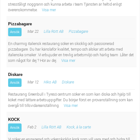
stresståligt noggrann och kunna arbeta i team Tjänsten är heltid enligt
överenskommelse.
Visa mer
Pizzabagare
Mar 22
Lilla Rött AB
Pizzabagare
Ansök
En charmig italiensk restaurang söker en skicklig och passionerad
pizzabagare. Du har känslaför kvalitet, tempo och älskar att arbeta med
italienska smaker .Vi erbujuder en trevlig arbetsmiljö och härlig team .Låter det
som något för dej ? Hör av dej.
Visa mer
Diskare
Mar 12
Hiko AB
Diskare
Ansök
Restaurang Greenbull i Tyresö centrum söker en som kan diska och hjälp till
köket med lättare arbetsuppgifter. Du börjar först en provanställning som kan
övergå till tillsvidareanställning.
Visa mer
KOCK
Feb 2
Lilla Rött AB
Kock, à la carte
Ansök
Vi söker en engagerad och yrkesskicklig kock som vill vara med och bidra till