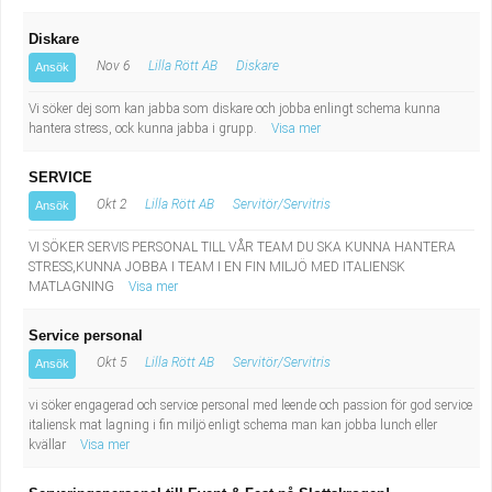
Diskare
Nov 6
Lilla Rött AB
Diskare
Ansök
Vi söker dej som kan jabba som diskare och jobba enlingt schema kunna
hantera stress, ock kunna jabba i grupp.
Visa mer
SERVICE
Okt 2
Lilla Rött AB
Servitör/Servitris
Ansök
VI SÖKER SERVIS PERSONAL TILL VÅR TEAM DU SKA KUNNA HANTERA
STRESS,KUNNA JOBBA I TEAM I EN FIN MILJÖ MED ITALIENSK
MATLAGNING
Visa mer
Service personal
Okt 5
Lilla Rött AB
Servitör/Servitris
Ansök
vi söker engagerad och service personal med leende och passion för god service
italiensk mat lagning i fin miljö enligt schema man kan jobba lunch eller
kvällar
Visa mer