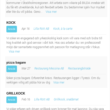
Fastighetsskötare
Socialt arbete
kommuner i Stockholmsregionen. Att arbeta som vikarie på BILDA innebär att
du får ett utvecklande, kul och flexibelt arbete. Du bestämmer själv hur mycket
eller lite du vill jobba. Geno...
Visa mer
Informatör/Kommunikatör
Säkerhetsarbete
KOCK
Brevbärare
Tekniskt arbete
Apr 16
Lilla Rött AB
Kock, à la carte
Ansök
Sjuksköterska, grundutbildad
Vi söker en engagerad och yrkesskicklig kock som vill vara med och bidra till
Transport
hög kvalitet och god service i vårt kök. Hos oss arbetar du i en professionell
miljö där samarbete noggrannhet och passion för matlagning står i fokus.
Kock, storhushåll
Visa mer
Undersköterska, vård- o specialavd. o mottagning
pizza bagare
Mar 27
Restaurang Messina AB
Restaurangbiträde
Ansök
Bibliotekarie
Söker pizza bagare. Erfarenhet krävs. Restaurangen ligger i Tyresö. Om du
verkligen villig att jobba hör av dig
Visa mer
Administrativ assistent
GRILLKOCK
Lärare i gymnasiet
Feb 16
Lilla Rött AB
Grillkock, snabbmat
Ansök
Vi söker erfaren och driven grillkock som brinner för mat lagning .Du ska vara