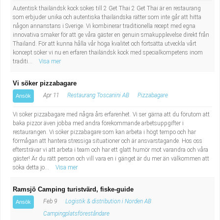
Autentisk thailändsk kock sökes till 2 Get Thai 2 Get Thai är en restaurang
som erbjuder unika och autentiska thailändska rätter som inte går att hitta
någon annanstans i Sverige. Vi kombinerar traditionella recept med egna
innovativa smaker för att ge våra gäster en genuin smakupplevelse direkt från
Thailand. För att kunna hålla vår höga kvalitet och fortsätta utveckla vårt
koncept söker vi nu en erfaren thailändsk kock med specialkompetens inom
traditi...
Visa mer
Vi söker pizzabagare
Apr 11
Restaurang Toscanini AB
Pizzabagare
Ansök
Vi söker pizzabagare med några års erfarenhet. Vi ser gärna att du förutom att
baka pizzor även jobba med andra förekommande arbetsuppgifter i
restaurangen. Vi söker pizzabagare som kan arbeta i högt tempo och har
förmågan att hantera stressiga situationer och är ansvarstagande. Hos oss
eftersträvar vi att arbeta i team och har ett glatt humör mot varandra och våra
gäster! Är du rätt person och vill vara en i gänget är du mer än välkommen att
söka detta jo...
Visa mer
Ramsjö Camping turistvärd, fiske-guide
Feb 9
Logistik & distribution i Norden AB
Ansök
Campingplatsföreståndare