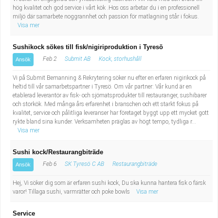
hög kvalitet och god service i vårt kök .Hos oss arbetar du i en professionell
miljö där samarbete noggrannhet och passion för matlagning står i fokus.
Visa mer
Sushikock sökes till fisk/nigiriproduktion i Tyresö
Feb 2
Submit AB
Kock, storhushåll
Ansök
Vi på Submit Bemanning & Rekrytering söker nu efter en erfaren nigirikock på
heltid till vår samarbetspartner i Tyresö. Om vår partner: Vår kund är en
etablerad leverantör av fisk- och sjömatsprodukter till restauranger, sushibarer
och storkök. Med många års erfarenhet i branschen och ett starkt fokus på
kvalitet, service och pålitliga leveranser har företaget byggt upp ett mycket gott
rykte bland sina kunder. Verksamheten präglas av högt tempo, tydliga r...
Visa mer
Sushi kock/Restaurangbiträde
Feb 6
SK Tyresö C AB
Restaurangbiträde
Ansök
Hej, Vi söker dig som är erfaren sushi kock, Du ska kunna hantera fisk o färsk
varor! Tillaga sushi, varmrätter och poke bowls
Visa mer
Service