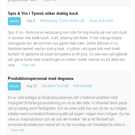
produktionen. Arb...
Visa mer
Spis & Vin i Tyresö söker duktig kock
Sep 8
Restaurang Tyresö Bistro AB
Kock, à la carte
Ansök
Spis & Vin - Bistro är en restaurang som står för hög kvalité på mat och dryck.
Vi serverar mat både lunch, kväll, catering och fester. Vi har många trogna
stamgäster och det kommer nya gäster hela tiden. Därför behöver vi nu
förstärka teamet med en duktig kock. Vi jobbar i ett öppet kök med direkt
kontakt till gästerna så social kompetens är ett plus. Du ska vara självgående
och gärna bidra med utvecklingen av maten i köket. Känner du att detta kan
vara ...
Visa mer
Produktionspersonal med degvana
Aug 22
Goutera Food AB
Köksbiträde
Ansök
En av våra kollegor är långtidssjukskriven och vi behöver ersättare med
möjlighet till förlängd anställning om du är den rätte. Vi tillverkar färsk pasta
och pizzadeg samt färdigrätter. Om du söker jobb hos oss så har du tidigare
arbetat med livsmedelstillverkning eller på bageri i någon form tidigare. Du har
vana av lineproduktion och vet vad det innebär. Det är ett flexibelt och
omväxlande arbete som kräver att du har kunskap och förståelse för olika liv...
Visa mer