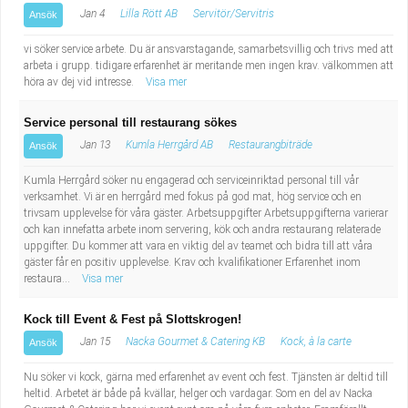
Jan 4
Lilla Rött AB
Servitör/Servitris
Ansök
vi söker service arbete. Du är ansvarstagande, samarbetsvillig och trivs med att
arbeta i grupp. tidigare erfarenhet är meritande men ingen krav. välkommen att
höra av dej vid intresse.
Visa mer
Service personal till restaurang sökes
Jan 13
Kumla Herrgård AB
Restaurangbiträde
Ansök
Kumla Herrgård söker nu engagerad och serviceinriktad personal till vår
verksamhet. Vi är en herrgård med fokus på god mat, hög service och en
trivsam upplevelse för våra gäster. Arbetsuppgifter Arbetsuppgifterna varierar
och kan innefatta arbete inom servering, kök och andra restaurang relaterade
uppgifter. Du kommer att vara en viktig del av teamet och bidra till att våra
gäster får en positiv upplevelse. Krav och kvalifikationer Erfarenhet inom
restaura...
Visa mer
Kock till Event & Fest på Slottskrogen!
Jan 15
Nacka Gourmet & Catering KB
Kock, à la carte
Ansök
Nu söker vi kock, gärna med erfarenhet av event och fest. Tjänsten är deltid till
heltid. Arbetet är både på kvällar, helger och vardagar. Som en del av Nacka