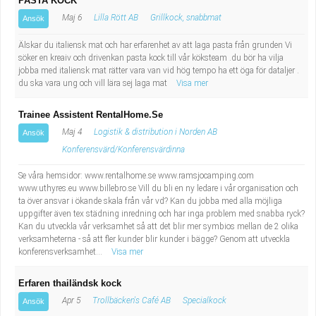
PASTA KOCK
Maj 6
Lilla Rött AB
Grillkock, snabbmat
Ansök
Älskar du italiensk mat och har erfarenhet av att laga pasta från grunden Vi
söker en kreaiv och drivenkan pasta kock till vår köksteam .du bör ha vilja
jobba med italiensk mat rätter vara van vid hög tempo ha ett öga för dataljer .
du ska vara ung och vill lära sej laga mat
Visa mer
Trainee Assistent RentalHome.Se
Maj 4
Logistik & distribution i Norden AB
Ansök
Konferensvärd/Konferensvärdinna
Se våra hemsidor: www.rentalhome.se www.ramsjocamping.com
www.uthyres.eu www.billebro.se Vill du bli en ny ledare i vår organisation och
ta över ansvar i ökande skala från vår vd? Kan du jobba med alla möjliga
uppgifter även tex städning inredning och har inga problem med snabba ryck?
Kan du utveckla vår verksamhet så att det blir mer symbios mellan de 2 olika
verksamheterna - så att fler kunder blir kunder i bägge? Genom att utveckla
konferensverksamhet...
Visa mer
Erfaren thailändsk kock
Apr 5
Trollbäcken's Café AB
Specialkock
Ansök