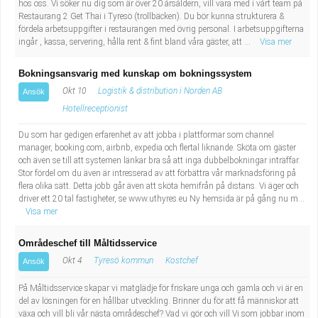
hos oss. Vi söker nu dig som är över 20 årsåldern, vill vara med i vårt team på
Restaurang 2 Get Thai i Tyresö (trollbäcken). Du bör kunna strukturera &
fördela arbetsuppgifter i restaurangen med övrig personal. I arbetsuppgifterna
ingår , kassa, servering, hålla rent & fint bland våra gäster, att ...
Visa mer
Bokningsansvarig med kunskap om bokningssystem
Okt 10
Logistik & distribution i Norden AB
Ansök
Hotellreceptionist
Du som har gedigen erfarenhet av att jobba i plattformar som channel
manager, booking.com, airbnb, expedia och flertal liknande. Sköta om gäster
och även se till att systemen länkar bra så att inga dubbelbokningar inträffar.
Stor fördel om du även är intresserad av att förbättra vår marknadsföring på
flera olika sätt. Detta jobb går även att sköta hemifrån på distans. Vi äger och
driver ett 20 tal fastigheter, se www.uthyres.eu Ny hemsida är på gång nu m...
Visa mer
Områdeschef till Måltidsservice
Okt 4
Tyresö kommun
Kostchef
Ansök
På Måltidsservice skapar vi matglädje för friskare unga och gamla och vi är en
del av lösningen för en hållbar utveckling. Brinner du för att få människor att
växa och vill bli vår nästa områdeschef? Vad vi gör och vill Vi som jobbar inom