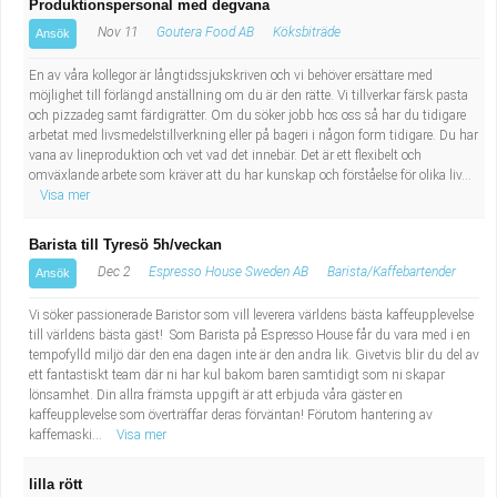
Produktionspersonal med degvana
Nov 11
Goutera Food AB
Köksbiträde
Ansök
En av våra kollegor är långtidssjukskriven och vi behöver ersättare med
möjlighet till förlängd anställning om du är den rätte. Vi tillverkar färsk pasta
och pizzadeg samt färdigrätter. Om du söker jobb hos oss så har du tidigare
arbetat med livsmedelstillverkning eller på bageri i någon form tidigare. Du har
vana av lineproduktion och vet vad det innebär. Det är ett flexibelt och
omväxlande arbete som kräver att du har kunskap och förståelse för olika liv...
Visa mer
Barista till Tyresö 5h/veckan
Dec 2
Espresso House Sweden AB
Barista/Kaffebartender
Ansök
Vi söker passionerade Baristor som vill leverera världens bästa kaffeupplevelse
till världens bästa gäst! Som Barista på Espresso House får du vara med i en
tempofylld miljö där den ena dagen inte är den andra lik. Givetvis blir du del av
ett fantastiskt team där ni har kul bakom baren samtidigt som ni skapar
lönsamhet. Din allra främsta uppgift är att erbjuda våra gäster en
kaffeupplevelse som överträffar deras förväntan! Förutom hantering av
kaffemaski...
Visa mer
lilla rött