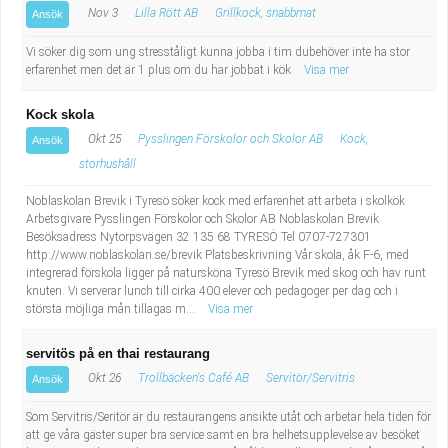
Nov 3
Lilla Rött AB
Grillkock, snabbmat
Ansök
Vi söker dig som ung stresståligt kunna jobba i tim dubehöver inte ha stor
erfarenhet men det är 1 plus om du har jobbat i kök
Visa mer
Kock skola
Okt 25
Pysslingen Förskolor och Skolor AB
Kock,
Ansök
storhushåll
Noblaskolan Brevik i Tyresö söker kock med erfarenhet att arbeta i skolkök
Arbetsgivare Pysslingen Förskolor och Skolor AB Noblaskolan Brevik
Besöksadress Nytorpsvägen 32 135 68 TYRESÖ Tel 0707-727301
http://www.noblaskolan.se/brevik Platsbeskrivning Vår skola, åk F-6, med
integrerad förskola ligger på natursköna Tyresö Brevik med skog och hav runt
knuten. Vi serverar lunch till cirka 400 elever och pedagoger per dag och i
största möjliga mån tillagas m...
Visa mer
servitös på en thai restaurang
Okt 26
Trollbäcken's Café AB
Servitör/Servitris
Ansök
Som Servitris/Seritör är du restaurangens ansikte utåt och arbetar hela tiden för
att ge våra gäster super bra service samt en bra helhetsupplevelse av besöket