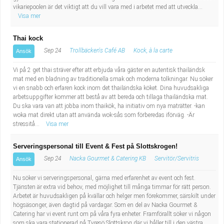
vikariepoolen är det viktigt att du vill vara med i arbetet med att utveckla...
Visa mer
Thai kock
Sep 24
Trollbäcken's Café AB
Kock, à la carte
Ansök
Vi på 2 get thai sträver efter att erbjuda våra gäster en autentisk thailändsk
mat med en bladning av traditionella smak och moderna tolkningar. Nu söker
vi en snabb och erfaren kock inom det thailändska köket. Dina huvudsakliga
arbetsuppgifter kommer att bestå av att bereda och tillaga thailändska mat.
Du ska vara van att jobba inom thaikök, ha initiativ om nya maträtter. -kan
woka mat direkt utan att använda wok-sås som förberedas iförväg. -Är
stressitå...
Visa mer
Serveringspersonal till Event & Fest på Slottskrogen!
Sep 24
Nacka Gourmet & Catering KB
Servitör/Servitris
Ansök
Nu söker vi serveringspersonal, gärna med erfarenhet av event och fest.
Tjänsten är extra vid behov, med möjlighet till många timmar för rätt person.
Arbetet är huvudsakligen på kvällar och helger men förekommer, särskilt under
högsäsonger, även dagtid på vardagar. Som en del av Nacka Gourmet &
Catering har vi event runt om på våra fyra enheter. Framförallt söker vi någon
som ska vara stationerad på Tyresö Slottskrog där vi håller till i den västra