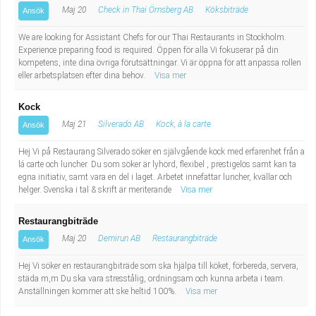
Maj 20
Check in Thai Örnsberg AB
Köksbiträde
Ansök
We are looking for Assistant Chefs for our Thai Restaurants in Stockholm.
Experience preparing food is required. Öppen för alla Vi fokuserar på din
kompetens, inte dina övriga förutsättningar. Vi är öppna för att anpassa rollen
eller arbetsplatsen efter dina behov.
Visa mer
Kock
Maj 21
Silverado AB
Kock, à la carte
Ansök
Hej Vi på Restaurang Silverado söker en självgående kock med erfarenhet från a
lá carte och luncher. Du som söker är lyhörd, flexibel , prestigelös samt kan ta
egna initiativ, samt vara en del i laget. Arbetet innefattar luncher, kvällar och
helger. Svenska i tal & skrift är meriterande
Visa mer
Restaurangbiträde
Maj 20
Demirun AB
Restaurangbiträde
Ansök
Hej Vi söker en restaurangbiträde som ska hjälpa till köket, förbereda, servera,
städa m,m Du ska vara stresstålig, ordningsam och kunna arbeta i team.
Anställningen kommer att ske heltid 100%.
Visa mer