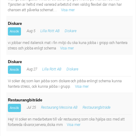
Tjänsten är heltid med varierad arbetstid men väldig flexibel där man har
chansen att påverka schemat....
Visa mer
Diskare
Aug 5
Lilla Rött AB
Diskare
Ansök
vi jobbar med italiensk mat i fin miljö du ska kuna jobba i gropp och hantera
stress och jobba enligt schema
Visa mer
Diskare
Aug 27
Lilla Rött AB
Diskare
Ansök
Vi söker dej som kan jabba som diskare och jobba enlingt schema kunna
hantera stress, ock kunna jabba i grupp.
Visa mer
Restaurangbiträde
Jul 25
Restaurang Messina AB
Restaurangbiträde
Ansök
Hej! Vi söker en medarbetare till vår restaurang som ska hjälpa oss med att
förbereda råvaror,servera,diska mm
Visa mer