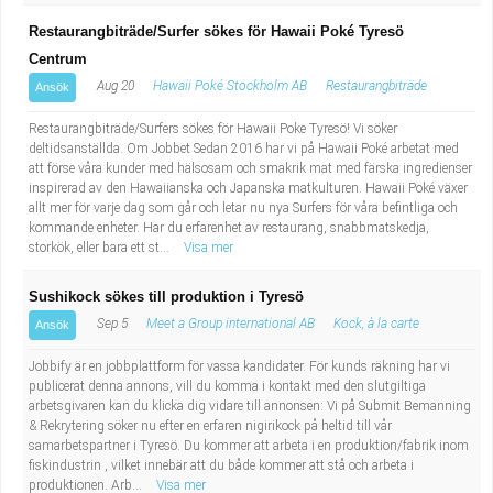
Restaurangbiträde/Surfer sökes för Hawaii Poké Tyresö
Centrum
Aug 20
Hawaii Poké Stockholm AB
Restaurangbiträde
Ansök
Restaurangbiträde/Surfers sökes för Hawaii Poke Tyresö! Vi söker
deltidsanställda. Om Jobbet Sedan 2016 har vi på Hawaii Poké arbetat med
att förse våra kunder med hälsosam och smakrik mat med färska ingredienser
inspirerad av den Hawaiianska och Japanska matkulturen. Hawaii Poké växer
allt mer för varje dag som går och letar nu nya Surfers för våra befintliga och
kommande enheter. Har du erfarenhet av restaurang, snabbmatskedja,
storkök, eller bara ett st...
Visa mer
Sushikock sökes till produktion i Tyresö
Sep 5
Meet a Group international AB
Kock, à la carte
Ansök
Jobbify är en jobbplattform för vassa kandidater. För kunds räkning har vi
publicerat denna annons, vill du komma i kontakt med den slutgiltiga
arbetsgivaren kan du klicka dig vidare till annonsen: Vi på Submit Bemanning
& Rekrytering söker nu efter en erfaren nigirikock på heltid till vår
samarbetspartner i Tyresö. Du kommer att arbeta i en produktion/fabrik inom
fiskindustrin , vilket innebär att du både kommer att stå och arbeta i
produktionen. Arb...
Visa mer