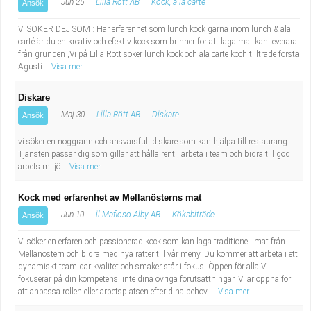
Jun 25
Lilla Rött AB
Kock, à la carte
Ansök
VI SÖKER DEJ SOM : Har erfarenhet som lunch kock gärna inom lunch & ala
carté är du en kreativ och efektiv kock som brinner för att laga mat kan leverara
från grunden ,Vi på Lilla Rött söker lunch kock och ala carte koch tillträde första
Agusti
Visa mer
Diskare
Maj 30
Lilla Rött AB
Diskare
Ansök
vi söker en noggrann och ansvarsfull diskare som kan hjälpa till restaurang
Tjänsten passar dig som gillar att hålla rent , arbeta i team och bidra till god
arbets miljö
Visa mer
Kock med erfarenhet av Mellanösterns mat
Jun 10
il Mafioso Alby AB
Köksbiträde
Ansök
Vi söker en erfaren och passionerad kock som kan laga traditionell mat från
Mellanöstern och bidra med nya rätter till vår meny. Du kommer att arbeta i ett
dynamiskt team där kvalitet och smaker står i fokus. Öppen för alla Vi
fokuserar på din kompetens, inte dina övriga förutsättningar. Vi är öppna för
att anpassa rollen eller arbetsplatsen efter dina behov.
Visa mer