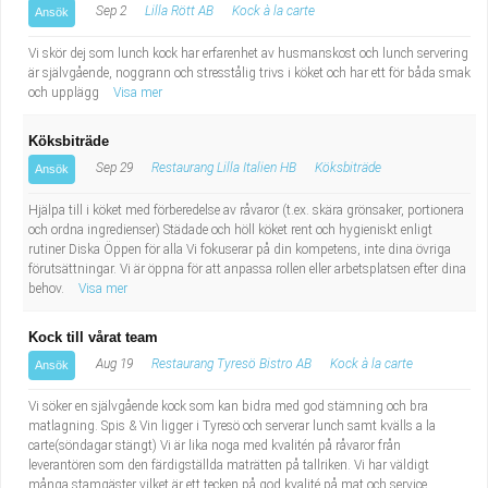
Sep 2
Lilla Rött AB
Kock à la carte
Ansök
Vi skör dej som lunch kock har erfarenhet av husmanskost och lunch servering
är självgående, noggrann och stresstålig trivs i köket och har ett för båda smak
och upplägg
Visa mer
Köksbiträde
Sep 29
Restaurang Lilla Italien HB
Köksbiträde
Ansök
Hjälpa till i köket med förberedelse av råvaror (t.ex. skära grönsaker, portionera
och ordna ingredienser) Städade och höll köket rent och hygieniskt enligt
rutiner Diska Öppen för alla Vi fokuserar på din kompetens, inte dina övriga
förutsättningar. Vi är öppna för att anpassa rollen eller arbetsplatsen efter dina
behov.
Visa mer
Kock till vårat team
Aug 19
Restaurang Tyresö Bistro AB
Kock à la carte
Ansök
Vi söker en självgående kock som kan bidra med god stämning och bra
matlagning. Spis & Vin ligger i Tyresö och serverar lunch samt kvälls a la
carte(söndagar stängt) Vi är lika noga med kvalitén på råvaror från
leverantören som den färdigställda maträtten på tallriken. Vi har väldigt
många stamgäster vilket är ett tecken på god kvalité på mat och service.