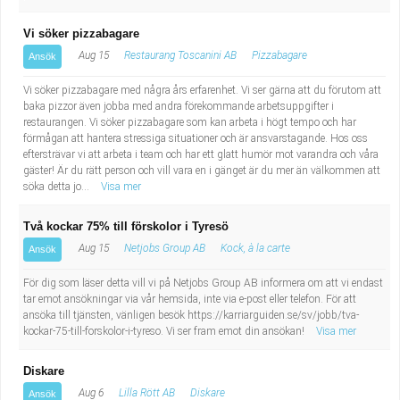
Vi söker pizzabagare
Aug 15
Restaurang Toscanini AB
Pizzabagare
Ansök
Vi söker pizzabagare med några års erfarenhet. Vi ser gärna att du förutom att
baka pizzor även jobba med andra förekommande arbetsuppgifter i
restaurangen. Vi söker pizzabagare som kan arbeta i högt tempo och har
förmågan att hantera stressiga situationer och är ansvarstagande. Hos oss
eftersträvar vi att arbeta i team och har ett glatt humör mot varandra och våra
gäster! Är du rätt person och vill vara en i gänget är du mer än välkommen att
söka detta jo...
Visa mer
Två kockar 75% till förskolor i Tyresö
Aug 15
Netjobs Group AB
Kock, à la carte
Ansök
För dig som läser detta vill vi på Netjobs Group AB informera om att vi endast
tar emot ansökningar via vår hemsida, inte via e-post eller telefon. För att
ansöka till tjänsten, vänligen besök https://karriarguiden.se/sv/jobb/tva-
kockar-75-till-forskolor-i-tyreso. Vi ser fram emot din ansökan!
Visa mer
Diskare
Aug 6
Lilla Rött AB
Diskare
Ansök