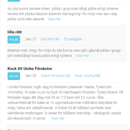
du ska kunna hantera stress¨jobba i grup stres tåligt jobba enligt schema
servera och plocka klassisk italiensk mat lagning i fin miljö man kan välja
jobba lunch eller alacarte
Visa mer
lilla rött
Dec 12
Lilla Rött AB
Pizzabagare
Ansök
Italiensk mat i krog i fin miljö du ska kunna vara själv gåande jobba i grupp
och stresståligt kunna jobba enligt schema
Visa mer
Kock till Unike Förskolor
Nov 20
Unike Förskolor AB
Kock, storhushåll
Ansök
I Unike Förskolor ingår idag tio förskolor placerade i Nacka, Tyresö och
Vimmerby. Vi söker nu en ny kock till Hästhagens förskola i Tyresö Strand. På
förskolan lagas det idag mat till ca 110 barn och 25 vuxna. Våra
verksamhetsidé för köken är; Vi uppmärksammar måltidens betydelse för
miljö, hälsa och välbefinnande. Vi bidrar till ett hållbart samhälle med
välmående medborgare. Vi verkar för hållbara matinköp – ekologiskt, socialt
och ekonomiskt. Vi server...
Visa mer