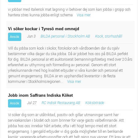
vi jobbar med italiensk mat lagning vi behöver dej som kan jobba i gropp och
hantera stres kunna jobba enligt schema
Visa mer
Vi söker kockar i Tyresö med omnejd
Jun 3
BILDA personal i Stockholm AB
Kock, storhushåll
Ansök
Vill du jobba som kock i skolor, förskolor och vårdboenden där du själv
bestämmer vilka dagar du ska jobba. Då är jobbet hos oss på BILDA perfekt
för dig. BILDA personal är ett auktoriserat bemanningsföretag med över 20 års
erfarenhet av uthyrning och förmedling av personal. Genom ett stort
yrkeskunnande med hög kvalitet erbjuder vi våra kunder och personal ett
genuint engagemang. BILDA är en upphandlad leverantör i de flesta
kommuner i Stockholmsregionen...
Visa mer
Jobb inom Saffrans Indiska Köket
Jul 27
RC Indisk Restaurang AB
Köksbiträde
Ansök
Vi söker dig som är utåtriktad, positiv och gillar utmaningar samt har
servicekänslan i blodet och som brinner för varje gästs välbefinnande. Att
jobba hos oss innebär hårt arbete, ofta i ett högt tempo med ett stort
engagemang. I gengäld erbjuder vi dig goda möjligheter till en berikande
karriär, varierande arbetsuppgifter och ett helt gäng nya vänner. Ett krav är att