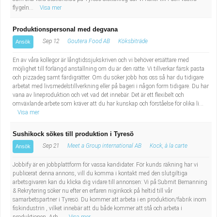
flygeln...
Visa mer
Produktionspersonal med degvana
Sep 12
Goutera Food AB
Köksbiträde
Ansök
En av våra kollegor är långtidssjukskriven och vi behöver ersättare med
möjlighet till förlängd anställning om du är den rätte. Vi tillverkar färsk pasta
och pizzadeg samt färdigrätter. Om du söker jobb hos oss så har du tidigare
arbetat med livsmedelstillverkning eller på bageri i någon form tidigare. Du har
vana av lineproduktion och vet vad det innebär. Det är ett flexibelt och
omväxlande arbete som kräver att du har kunskap och förståelse för olika li...
Visa mer
Sushikock sökes till produktion i Tyresö
Sep 21
Meet a Group international AB
Kock, à la carte
Ansök
Jobbify är en jobbplattform för vassa kandidater. För kunds räkning har vi
publicerat denna annons, vill du komma i kontakt med den slutgiltiga
arbetsgivaren kan du klicka dig vidare till annonsen: Vi på Submit Bemanning
& Rekrytering söker nu efter en erfaren nigirikock på heltid till vår
samarbetspartner i Tyresö. Du kommer att arbeta i en produktion/fabrik inom
fiskindustrin , vilket innebär att du både kommer att stå och arbeta i