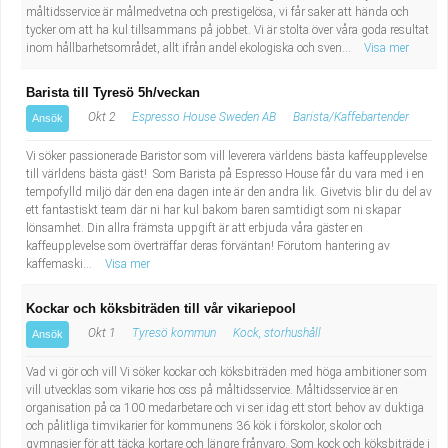
måltidsservice är målmedvetna och prestigelösa, vi får saker att hända och
tycker om att ha kul tillsammans på jobbet. Vi är stolta över våra goda resultat
inom hållbarhetsområdet, allt ifrån andel ekologiska och sven...
Visa mer
Barista till Tyresö 5h/veckan
Okt 2
Espresso House Sweden AB
Barista/Kaffebartender
Ansök
Vi söker passionerade Baristor som vill leverera världens bästa kaffeupplevelse
till världens bästa gäst! Som Barista på Espresso House får du vara med i en
tempofylld miljö där den ena dagen inte är den andra lik. Givetvis blir du del av
ett fantastiskt team där ni har kul bakom baren samtidigt som ni skapar
lönsamhet. Din allra främsta uppgift är att erbjuda våra gäster en
kaffeupplevelse som överträffar deras förväntan! Förutom hantering av
kaffemaski...
Visa mer
Kockar och köksbiträden till vår vikariepool
Okt 1
Tyresö kommun
Kock, storhushåll
Ansök
Vad vi gör och vill Vi söker kockar och köksbiträden med höga ambitioner som
vill utvecklas som vikarie hos oss på måltidsservice. Måltidsservice är en
organisation på ca 100 medarbetare och vi ser idag ett stort behov av duktiga
och pålitliga timvikarier för kommunens 36 kök i förskolor, skolor och
gymnasier för att täcka kortare och längre frånvaro. Som kock och köksbiträde i