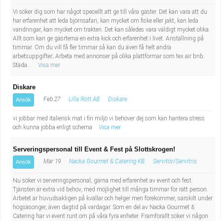
Vi söker dig som har något speciellt att ge till våra gäster. Det kan vara att du
har erfarenhet att leda björnsafari, kan mycket om fiske eller jakt, kan leda
vandringar, kan mycket om trakten. Det kan således vara väldigt mycket olika.
Allt som kan ge gäsrterna en extra kick och erfarenhet i livet. Anställning på
timmar. Om du vill få fler timmar så kan du även få helt andra
arbetsuppgifter; Arbeta med annonser på olika plattformar som tex air bnb.
Städa...
Visa mer
Diskare
Feb 27
Lilla Rött AB
Diskare
Ansök
vi jobbar med italiensk mat i fin miljö vi behöver dej som kan hantera stress
och kunna jobba enligt schema
Visa mer
Serveringspersonal till Event & Fest på Slottskrogen!
Mar 19
Nacka Gourmet & Catering KB
Servitör/Servitris
Ansök
Nu söker vi serveringspersonal, gärna med erfarenhet av event och fest.
Tjänsten är extra vid behov, med möjlighet till många timmar för rätt person.
Arbetet är huvudsakligen på kvällar och helger men förekommer, särskilt under
högsäsonger, även dagtid på vardagar. Som en del av Nacka Gourmet &
Catering har vi event runt om på våra fyra enheter. Framförallt söker vi någon