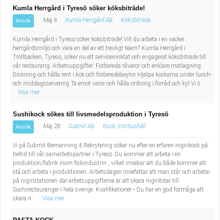
Kumla Herrgård i Tyresö söker köksbiträde!
Maj 6
Kumla Herrgård AB
Köksbiträde
Ansök
Kumla Herrgård i Tyresö söker köksbiträde! Vill du arbeta i en vacker
herrgårdsmiljö och vara en del av ett trevligt team? Kumla Herrgård i
Trollbäcken, Tyresö, söker nu ett serviceinriktat och engagerat köksbiträde till
vår restaurang. Arbetsuppgifter: Förbereda råvaror och enklare matlagning
Diskning och hålla rent i kök och förberedelseytor Hjälpa kockarna under lunch-
och middagsservering Ta emot varor och hålla ordning i förråd och kyl Vi s...
Visa mer
Sushikock sökes till livsmedelsproduktion i Tyresö
Maj 28
Submit AB
Kock, storhushåll
Ansök
Vi på Submit Bemanning & Rekrytering söker nu efter en erfaren nigirikock på
heltid till vår samarbetspartner i Tyresö. Du kommer att arbeta i en
produktion/fabrik inom fiskindustrin , vilket innebär att du både kommer att
stå och arbeta i produktionen. Arbetsdagen innefattar att man står och arbetar
på nigiristationen där arbetsuppgifterna är att skära nigiribitar till
Sushirestauranger i hela sverige. Kvalifikationer:• Du har en god förmåga att
skära n...
Visa mer