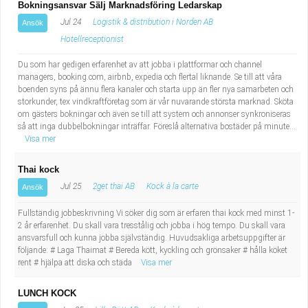
Bokningsansvar Sälj Marknadsföring Ledarskap
Jul 24
Logistik & distribution i Norden AB
Ansök
Hotellreceptionist
Du som har gedigen erfarenhet av att jobba i plattformar och channel
managers, booking.com, airbnb, expedia och flertal liknande. Se till att våra
boenden syns på ännu flera kanaler och starta upp än fler nya samarbeten och
storkunder, tex vindkraftföretag som är vår nuvarande största marknad. Sköta
om gästers bokningar och även se till att system och annonser synkroniseras
så att inga dubbelbokningar inträffar. Föreslå alternativa bostäder på minute...
Visa mer
Thai kock
Jul 25
2get thai AB
Kock à la carte
Ansök
Fullständig jobbeskrivning Vi söker dig som är erfaren thai kock med minst 1-
2 år erfarenhet. Du skall vara tresstålig och jobba i hög tempo. Du skall vara
ansvarsfull och kunna jobba självständig. Huvudsakliga arbetsuppgifter är
följande: # Laga Thaimat # Bereda kött, kyckling och grönsaker # hålla köket
rent # hjälpa att diska och städa
Visa mer
LUNCH KOCK