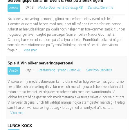
Serveringspersonal till Event & Fest på Slottskrogen!
Okt 3
Nacka Gourmet & Catering KB
Servitör/Servitris
Ansök
Nu söker vi serveringspersonal, gärna med erfarenhet av event och fest.
Tjänsten är extra vid behov, med möjlighet till många timmar för rätt person.
Arbetet är huvudsakligen på kvällar och helger men förekommer, särskilt under
högsäsonger, även dagtid på vardagar. Som en del av Nacka Gourmet &
Catering har vi event runt om på våra fyra enheter. Framförallt söker vi någon
som ska vara stationerad på Tyresö Slottskrog där vi håller till i den västra
flygeln...
Visa mer
Spis & Vin söker serveringspersonal
Sep 1
Restaurang Tyresö Bistro AB
Servitör/Servitris
Ansök
Vi söker en ny medarbetare som kan bidra med en hög servicenivå, gott humör,
flexibilitet och utveckling då vi får mer och mer att göra och behöver stärka det
redan starka teamet. Vi erbjuder en arbetsplats med det ovannämnda. Vi
jobbar för att både gästen och medarbetarna ska trivas vilket vi gör väldigt bra.
Vi serverar dagens lunch till väldigt många nöjda stamgäster måndag - fredag
samt har en kvällsservering tisdag - lördag med en omtyckt a'la carte ...
Visa mer
LUNCH KOCK