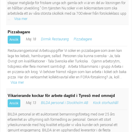
skapar matglädje för friskare unga och gamla och vi är en del av lösningen för
Industriell tillverkning
Behandlingsassistent/Socialpedagog
en hållbar utveckling.” Om tjänsten Nu söker vi en köksmästare som ska
arbetsleda ett av våra största skolkök med ca 700 elever från förskoleklass upp
...
Visa mer
Installation, drift, underhåll
Tandsköterska
Pizzabagare
Kropps- och skönhetsvård
Budbilsförare
Maj 18
Dirmik Restaurang
Pizzabagare
Ansök
Kultur, media, design
Tidningsbud/Tidningsdistributör
Restaurangpersonal Arbetsuppgifter Vi söker en pizzabagare som även kan
laga tex kebab, hamburgare, sallad. Personen ska kunna svenska - Ja, tala
Övrigt om kvalifikationer - Tala Svenska eller Turkiska. . Ojämn arbetsrytm,
Militärt arbete
Lärare i fritidshem/Fritidspedagog
tidspress eller flera moment samtidigt . Arbeta tillsammans i grupp Arbeta i
en pizzeria och krog. Vi behöver främst någon som kan arbeta i köket och baka
Naturbruk
Taxiförare/Taxichaufför
pizza. Har din verksamhet kollektivavtal eller en FORA-försäkring? Ja, koll...
Visa mer
Naturvetenskapligt arbete
Läkarsekreterare/Vårdadmin/Medicinsk
Vikarierande kockar för arbete dagtid i Tyresö med omnejd
Maj 13
BILDA personal i Stockholm AB
Kock storhushåll
Ansök
sekreterare
Pedagogiskt arbete
BILDA personal är ett auktoriserat bemanningsföretag med över 25 års
erfarenhet av uthyrning och förmedling av personal. Genom ett stort
Lastbilsförare m.fl.
Sanering och renhållning
yrkeskunnande med hög kvalitet erbjuder vi våra kunder och personal ett
genuint engagemang. BILDA är en upphandlad leverantör i de flesta