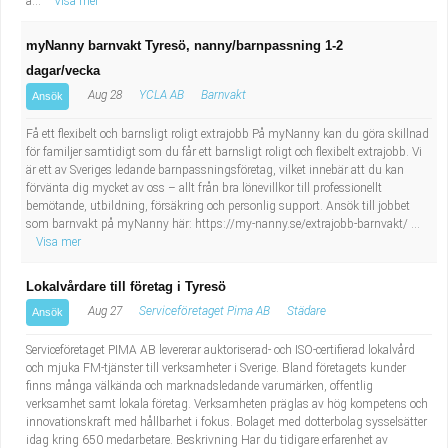
a...
Visa mer
myNanny barnvakt Tyresö, nanny/barnpassning 1-2
dagar/vecka
Aug 28
YCLA AB
Barnvakt
Ansök
Få ett flexibelt och barnsligt roligt extrajobb På myNanny kan du göra skillnad
för familjer samtidigt som du får ett barnsligt roligt och flexibelt extrajobb. Vi
är ett av Sveriges ledande barnpassningsföretag, vilket innebär att du kan
förvänta dig mycket av oss – allt från bra lönevillkor till professionellt
bemötande, utbildning, försäkring och personlig support. Ansök till jobbet
som barnvakt på myNanny här: https://my-nanny.se/extrajobb-barnvakt/ ...
Visa mer
Lokalvårdare till företag i Tyresö
Aug 27
Serviceföretaget Pima AB
Städare
Ansök
Serviceföretaget PIMA AB levererar auktoriserad- och ISO-certifierad lokalvård
och mjuka FM-tjänster till verksamheter i Sverige. Bland företagets kunder
finns många välkända och marknadsledande varumärken, offentlig
verksamhet samt lokala företag. Verksamheten präglas av hög kompetens och
innovationskraft med hållbarhet i fokus. Bolaget med dotterbolag sysselsätter
idag kring 650 medarbetare. Beskrivning Har du tidigare erfarenhet av