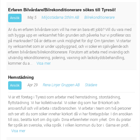
Erfaren Bilvårdare/Bilrekonditionerare sökes till Tyresö!
Maj 5
Miljöstädarna Sthlm AB
Bilrekonditionerare
Ansök
Är du en erfaren bilvårdare som vill ha mer än bara ett jobb? Vill du vara med
och bygga upp en verksamhet från grunden och påverka hur vi profilerar oss
på marknaden? Då är detta en unik möjlighet för dig! Om tjänsten: Vi startar
ny verksamhet som är under uppbyggnad, och vi söker en självgående och
erfaren bilvårdare/bilrekonditionerare. Förutom att arbeta med invändig och
utvändig rekonditionering, polering, vaxning och lackskyddsbehandling,
kommer du a...
Visa mer
Hemstädning
Apr 29
Rena Linjer Gruppen AB
Städare
Ansök
Vi är ett företag i Tyresö som arbetar med hemstädning, storstädning,
flyttstädning. Vi har kollektivavtal. Vi söker dig som har B-körkort och
ansvarsfull och vill arbeta i städbranschen. Vi arbetar i team om två personer
och ser att du som söker innehar körkort då vi har företagsbilar. I din ansökan
till oss; berätta kort om dig själv. Dina erfarenheter inom yrket. Om du pratar
fler språk än svenska, vilka språk. I vilken kommun du bor i. Gärna en profi...
Visa mer