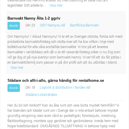
lokalvårdare hos Hemfrid arbetar du med städning av både hus och
lägenheter. Ditt arbete bi...
Visa mer
Barnvakt Nanny Älta 1-2 ggr/v
Okt 23
2007 Nannynu AB
Barnflicka/Barnvakt
Ansök
Om Nannynu! / About Nannynu! Vi är ett av Sveriges största, första och mest
prisbelönta barnvaktsföretag och stolta över att ha bra villkor i linje med
kollektivavtal för alla våra anställda barnvakter. Vi tror på att leverera
barnvakter i världsklass och då vi är ett växande företag söker vi nu Dig som
vill ge dig ut på nya äventyr som barnvakt/nanny. Vi ser till att du får jobba i
en barnvaktsfamilj som passar in på din profil och att du utbildas i bland...
Visa mer
Städare och allt-i-allo, gärna händig för rentalhome.se
Okt 18
Logistik & distribution i Norden AB
Ansök
Städare/Lokalvårdare
Har du bil och körkort? Kan du åka runt och vara borta mycket hemifrån? Vi
har boenden och lokaler runt om i Sverige där vi inte enbart behöver mycket
grundlig rengöring utan även vård av parkettgolv, fönsterputs, inredning,
fläckborttagning, montera upp gardiner och gardinskenor. Inreda hem med
högre hotellstandard. OMGÅENDE TILLSÄTTNING Vi behöver hjälp med