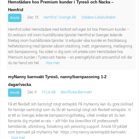
Hemstädare hos Premium kunder i Tyresö och Nacka –
Hemfrid
Dec 15
Hemfrid i Sverige AB
Städare/Lokalvårdare
Ansök
Hemfrid söker Hemstädare med körkort och egen bil hos Premium kunder –
En exklusiv roll inom hushållsnära tjänster Hemfrid är Sveriges ledande
företag inom hushållsnära tjänster. Vi erbjuder våra kunder en förstklassig
helhetslösning med tjänster såsom städning, tvätt, organisering, matlagning
och barnpassning. Nu söker vi dig som vill arbeta som Hemstädare hos
Premium kunder i Tyresö och Nacka – en prestigefylld och ansvarsfull roll där
du tar hand om hel...
Visa mer
myNanny barnvakt Tyresö, nanny/barnpassning 1-2
dagar/vecka
Dec 9
YCLA AB
Barnflicka/Barnvakt
Ansök
Få ett flexibelt och barnsligt roligt extrajobb På myNanny kan du göra skillnad
för familjer samtidigt som du får ett barnsligt roligt och flexibelt extrajobb. Vi
är ett av Sveriges ledande barnpassningsföretag, vilket innebär att du kan
förvänta dig mycket av oss – allt från bra lönevillkor till professionellt
bemötande, utbildning, försäkring och personlig support. Ansök till jobbet
som barnvakt på myNanny här: https://my-nanny.se/extrajobb-barnvakt/ ...
Visa mer