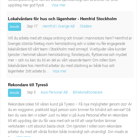
uppdrag Har god fysik ...
Visa mer
Lokalvårdare för hus och lägenheter - Hemfrid Stockholm
Sep 17
Hemfrid i Sverige AB
Städare
Ansök
Vill du arbeta med att skapa ordning och trivsel i människors hem? Hemfrid är
Sveriges största företag inom hemstädning och vi söker nu fler engagerade
lokalvårdare till vårt team i Stockholm med omnejd. Vi erbjuder våra kunder
tjänster i hemmet såsom hemstädning, fönsterputs, flyttservice och mycket
mer – och nu kan du bli en del av vårt växande team! Om rollen Som
lokalvårdare hos Hemfrid arbetar du med städning av både hus och
lägenheter. Ditt arbete bi...
Visa mer
Rekondare till Tyresö
Sep 5
Aura Personal AB
Bilrekonditionerare
Ansök
Rekondare sökes till våran kund på Tyresö – Få nya möjligheter genom oss! Är
du en noggrann, praktiskt lagd person som brinner för bilvård och service? Då
kan du vara den vi söker! Just nu letar vi på Aura Personal efter en rekondare
till ett uppdrag där du får vara med och se till att varje fordon lämnar
verkstaden i sitt absolut bästa skick. Om tjänsten I rollen som rekondare
arbetar du med att vårda fordon både invändigt och utvändigt. Din insats är