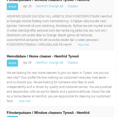
Apr 29
Hemfrid i Sverige AB
Städare
Ansök
HEMFRID SÖKER DIG SOM VILL ARBETA SOM FÖNSTERPUTSARE Hemfrid
är Sveriges största företag inom hemstädning. Vi hjälper våra kunder med
tjänster i hemmet så som städning, fönsterputs, flyttservice och mycket annat.
Vi söker ständigt efter personal som kan tänka sig jobba hos oss runt om i
Stockholm och andra delar av Sverige. Besök gärna vår hemsida
www.hemfrid.se/karriar för att se andra städer där vi söker personal i.
FÖNSTERPUTSNING I VÄRLDSKLASS På Hemfr...
Visa mer
Hemstädare / Home cleaner - Hemfrid Tyresö
Apr 29
Hemfrid i Sverige AB
Städare
Ansök
We are looking for new home cleaners to join our team in Tyresö. Are you our
next star? Your profile We love making our customers’ everyday lives easier –
and so should you. We are looking for someone who likes to work
independently and is driven by quality and customer service. You are punctual
and responsible, with an eye for details and a positive attitude. About the role
As a home cleaner at Hemfrid, you are responsible for cleaning our customers’
hom...
Visa mer
Fönsterputsare / Window cleaners Tyresö - Hemfrid