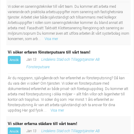
Vi söker en saneringstekniker till vårt team. Du kommer att arbeta med
varierande och praktiska arbetsuppgifter inom sanering och fastighetsnära
tjänster. Arbetet sker både självständigt och tillsammans med kollegor.
Arbetsuppgifter I rollen som saneringstekniker kommer du bland annat att
arbeta med: Fasadtvätt Taktvätt Klottersanering Rengöring och sanering av
miljörum/soprum Du kommer även att utföra arbeten åt vårt systerbolag inom
koncernen, som arb...
Visa mer
Vi söker erfaren fönsterputsare till vårt team!
Jan 13
Lindalens Städ och Tilläggstjänster AB
Ansök
Fönsterputsare
Är du noggrann, självgående och har erfarenhet av fönsterputsning? Då kan
du vara den vi söker! Om tjänsten: Vi söker en fönsterputsare med
dokumenterad erfarenhet av både privat- och företagsuppdrag. Du kommer att
arbeta med fönsterputsning i olika miljöer – allt från villor och lägenheter till
kontor och trapphus. Vi söker dig som: Har minst 1 års erfarenhet av
fönsterputsning Är van att arbeta självständigt och ta ansvar för dina
uppdrag Har god fysik ...
Visa mer
Vi söker erfarna städare till vårt team!
Jan 13
Lindalens Städ och Tilläggstjänster AB
Ansök