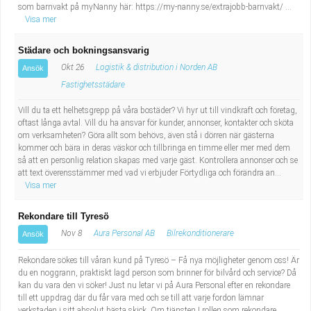
som barnvakt på myNanny här: https://my-nanny.se/extrajobb-barnvakt/ ...
Visa mer
Städare och bokningsansvarig
Okt 26
Logistik & distribution i Norden AB
Ansök
Fastighetsstädare
Vill du ta ett helhetsgrepp på våra bostäder? Vi hyr ut till vindkraft och företag,
oftast långa avtal. Vill du ha ansvar för kunder, annonser, kontakter och sköta
om verksamheten? Göra allt som behövs, även stå i dörren när gästerna
kommer och bära in deras väskor och tillbringa en timme eller mer med dem
så att en personlig relation skapas med varje gäst. Kontrollera annonser och se
att text överensstämmer med vad vi erbjuder Förtydliga och förändra an...
Visa mer
Rekondare till Tyresö
Nov 8
Aura Personal AB
Bilrekonditionerare
Ansök
Rekondare sökes till våran kund på Tyresö – Få nya möjligheter genom oss! Är
du en noggrann, praktiskt lagd person som brinner för bilvård och service? Då
kan du vara den vi söker! Just nu letar vi på Aura Personal efter en rekondare
till ett uppdrag där du får vara med och se till att varje fordon lämnar
verkstaden i sitt absolut bästa skick. Om tjänsten I rollen som rekondare