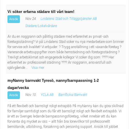
Vi söker erfarna städare till vårt team!
Nov 24
Lindalens Städ och Tilläggstjänster AB
Ansök
Städare/Lokalvårdare
Är du en noggrann och pålitlig städare med erfarenhet av privat- och
företagsstädning? Vi på Lindalens Städ söker nu nya medarbetare som brinner
för service och kvalitet! Vi erbjuder: ? Trygg anställning i ett växande företag ?
Varierande arbetsuppgifter inom både hemstädning och företagsstädning ?
Trevligt arbetsklimat och engagerade kollegor Vi söker dig som: ???? Har
erfarenhet av professionell städning ???? Är noggrann, ansvarsfull och
självgående...
Visa mer
myNanny barnvakt Tyresö, nanny/barnpassning 1-2
dagar/vecka
Nov 10
YCLA AB
Barnflicka/Barnvakt
Ansök
Få ett flexibelt och barnsligt roligt extrajobb På myNanny kan du göra skillnad
för familjer samtidigt som du får ett barnsligt roligt och flexibelt extrajobb. Vi
är ett av Sveriges ledande barnpassningsföretag, vilket innebär att du kan
förvänta dig mycket av oss – allt från bra lönevillkor till professionellt
bemötande, utbildning, försäkring och personlig support. Ansök till jobbet