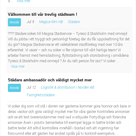
d...
Visa mer
Välkommen till vår trevlig städteam !
Jul 9
Magica Mm HB
Städare
Ansök
???? Städare sökes till Magica Städservice – Tyresö & Stockholm med omnejd
Vill du jobba i ett tryggt och personligt företag där du får uppskattning för det
du gör? Magica Städservice är ett väletablerat städföretag med över 10 års
erfarenhet. Vi växer – och nu söker vi fler stjärnor till vårt härliga team! Vi
arbetar främst med hemstädning, flyttstädning och storstädning i områdena
Tyresö & Stockholm med omnejd ? Är du rätt person för oss? Vi söker ...
Visa mer
Städare ambassadör och väldigt mycket mer
Jul 12
Logistik & distribution i Norden AB
Ansök
Fastighetsstädare
Vi söker dig som vill stå i dörren när gästerna kommer göra honnör och bära in
deras väskor och göra väldigt mycket mer för våra gäster Kontrollera annonser
och se att text överensstämmer med vad vi erbjuder Förtydliga och förändra
annonser Även i positiv bemärkelse till exempel lägga in bättre bilder och
bättre texter Att alltid kontrollera innehåll i bostad och att ingenting har
försvunnit eller att gästen har ändrat språk på tv kontroll exempelvis ...