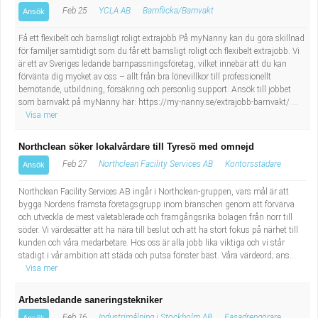
Feb 25
YCLA AB
Barnflicka/Barnvakt
Ansök
Få ett flexibelt och barnsligt roligt extrajobb På myNanny kan du göra skillnad
för familjer samtidigt som du får ett barnsligt roligt och flexibelt extrajobb. Vi
är ett av Sveriges ledande barnpassningsföretag, vilket innebär att du kan
förvänta dig mycket av oss – allt från bra lönevillkor till professionellt
bemötande, utbildning, försäkring och personlig support. Ansök till jobbet
som barnvakt på myNanny här: https://my-nanny.se/extrajobb-barnvakt/ ...
Visa mer
Northclean söker lokalvårdare till Tyresö med omnejd
Feb 27
Northclean Facility Services AB
Kontorsstädare
Ansök
Northclean Facility Services AB ingår i Northclean-gruppen, vars mål är att
bygga Nordens främsta företagsgrupp inom branschen genom att förvärva
och utveckla de mest väletablerade och framgångsrika bolagen från norr till
söder. Vi värdesätter att ha nära till beslut och att ha stort fokus på närhet till
kunden och våra medarbetare. Hos oss är alla jobb lika viktiga och vi står
stadigt i vår ambition att städa och putsa fönster bäst. Våra värdeord; ans...
Visa mer
Arbetsledande saneringstekniker
Feb 16
Industrimålning i Stockholm AB
Fasadrengörare