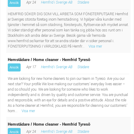
Apr 24
Hemfrid i Sverige AB
Städare
Ansök
HEMFRID SÖKER DIG SOM VILL ARBETA SOM FÖNSTERPUTSARE Hemfrid
är Sveriges största företag inom hemstädning. Vi hjälper våra kunder med
tjänster i hemmet så som städning, fönsterputs, flyttservice och mycket annat.
Vi söker ständigt efter personal som kan tänka sig jobba hos oss runt om i
Stockholm och andra delar av Sverige. Besök gärna vår hemsida
www.hemfrid.se/karriar för att se andra städer där vi söker personal i.
FÖNSTERPUTSNING I VÄRLDSKLASS På Hemfr...
Visa mer
Hemstädare / Home cleaner - Hemfrid Tyresö
Apr 17
Hemfrid i Sverige AB
Städare
Ansök
We are looking for new home cleaners to join our team in Tyresö. Are you our
next star? Your profile We love making our customers’ everyday lives easier –
and so should you. We are looking for someone who likes to work
independently and is driven by quality and customer service. You are punctual
and responsible, with an eye for details and a positive attitude. About the role
As a home cleaner at Hemfrid, you are responsible for cleaning our customers’
hom...
Visa mer
Hemstädare / Home cleaner - Hemfrid Tyresö
Apr 24
Hemfrid i Sverige AB
Städare
Ansök