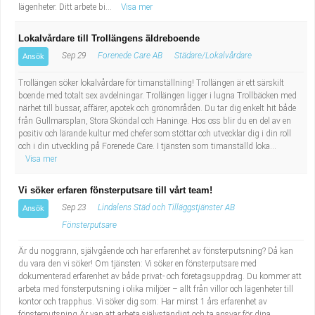
lägenheter. Ditt arbete bi...
Visa mer
Lokalvårdare till Trollängens äldreboende
Sep 29
Forenede Care AB
Städare/Lokalvårdare
Ansök
Trollängen söker lokalvårdare för timanställning! Trollängen är ett särskilt
boende med totalt sex avdelningar. Trollängen ligger i lugna Trollbäcken med
närhet till bussar, affärer, apotek och grönområden. Du tar dig enkelt hit både
från Gullmarsplan, Stora Sköndal och Haninge. Hos oss blir du en del av en
positiv och lärande kultur med chefer som stöttar och utvecklar dig i din roll
och i din utveckling på Forenede Care. I tjänsten som timanställd loka...
Visa mer
Vi söker erfaren fönsterputsare till vårt team!
Sep 23
Lindalens Städ och Tilläggstjänster AB
Ansök
Fönsterputsare
Är du noggrann, självgående och har erfarenhet av fönsterputsning? Då kan
du vara den vi söker! Om tjänsten: Vi söker en fönsterputsare med
dokumenterad erfarenhet av både privat- och företagsuppdrag. Du kommer att
arbeta med fönsterputsning i olika miljöer – allt från villor och lägenheter till
kontor och trapphus. Vi söker dig som: Har minst 1 års erfarenhet av
fönsterputsning Är van att arbeta självständigt och ta ansvar för dina