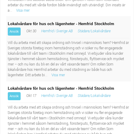
arbetar du med att vårda fordon både invändigt och utvändigt. Din insats är
a...
Visa mer
Lokalvårdare för hus och lägenheter - Hemfrid Stockholm
Okt 30
Hemfrid i Sverige AB
Städare/Lokalvårdare
Ansök
Vill du arbeta med att skapa ordning och trivsel i människors hem? Hemfrid är
Sveriges största företag inom hemstädning och vi söker nu fler engagerade
lokalvårdare till vårt team i Stockholm med omnejd. Vi erbjuder våra kunder
tjänster i hemmet såsom hemstädning, fönsterputs, flyttservice och mycket
mer – och nu kan du bli en del av vårt växande team! Om rollen Som
lokalvårdare hos Hemfrid arbetar du med städning av både hus och
lägenheter. Ditt arbete bi...
Visa mer
Lokalvårdare för hus och lägenheter - Hemfrid Stockholm
Okt 17
Hemfrid i Sverige AB
Städare/Lokalvårdare
Ansök
Vill du arbeta med att skapa ordning och trivsel i människors hem? Hemfrid är
Sveriges största företag inom hemstädning och vi söker nu fler engagerade
lokalvårdare till vårt team i Stockholm med omnejd. Vi erbjuder våra kunder
tjänster i hemmet såsom hemstädning, fönsterputs, flyttservice och mycket
mer – och nu kan du bli en del av vårt växande team! Om rollen Som