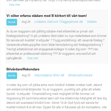
som barnvakt på myNanny här: https://my-nanny.se/extrajobb-barnvakt/ ...
Visa mer
Vi söker erfarna städare med B körkort till vårt team!
Aug 26
Lindalens Städ och Tilläggstjänster AB
Städare
Ansök
Är du en noggrann och pålitlig städare med erfarenhet av privat- och
företagsstädning? Vi på Lindalens Städ söker nu nya medarbetare som brinner
för service och kvalitet! Vi erbjuder: ? Trygg anställning i ett växande företag ?
Varierande arbetsuppgifter inom både hemstädning och företagsstädning ?
Trevligt arbetsklimat och engagerade kollegor Vi söker dig som: ???? Har
erfarenhet av professionell städning ???? Är noggrann, ansvarsfull och
självgående...
Visa mer
Bilvårdare/Rekondare
Aug 25
Miljöstädarna Sthlm AB
Bilrekonditionerare
Ansök
Vi söker dig som vill jobba extra inom bilvård! Arbetet innebär tvätt, rekond
och enklare bilvårdstjänster. Du är noggrann, punktlig och gillar att arbeta
fysiskt. Vi erbjuder: Timanställning med möjlighet till fler timmar vid
högsäsong Ett sammansvetsat team och bra arbetsmiljö Möjlighet att lära dig
rekond och avancerad bilvård Krav: Minst 18 år God fysik och känsla för
kvalitet Körkort B är ett krav Öppen för alla Vi fokuserar på din kompetens, inte