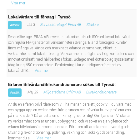
Visa mer
Lokalvårdare till företag i Tyresö
Jul 3
Serviceföretaget Pima AB
Städare
Ansök
Serviceföretaget PIMA AB levererar auktoriserad- och ISO-certifierad lokalvård
och mjuka FM-tjänster till verksamheter i Sverige. Bland företagets kunder
finns många välkända och marknadsledande varumärken, offentlig
verksamhet samt lokala företag. Verksamheten präglas av hög kompetens och
innovationskraft med hållbarhet i fokus. Bolaget med dotterbolag sysselsätter
idag kring 650 medarbetare. Beskrivning Har du tidigare erfarenhet av
lokalvård? B...
Visa mer
Erfaren Bilvårdare/Bilrekonditionerare sökes till Tyresö!
Maj 29
Miljöstädarna Sthlm AB
Bilrekonditionerare
Ansök
Är du en erfaren bilvårdare som vill ha mer än bara ett jobb? Vill du vara med
och bygga upp en verksamhet från grunden och påverka hur vi profilerar oss
på marknaden? Då är detta en unik möjlighet för dig! Om tjänsten: Vi startar
ny verksamhet som är under uppbyggnad, och vi söker en självgående och
erfaren bilvårdare/bilrekonditionerare. Förutom att arbeta med invändig och
utvändig rekonditionering, polering, vaxning och lackskyddsbehandling,
kommer du a...
Visa mer