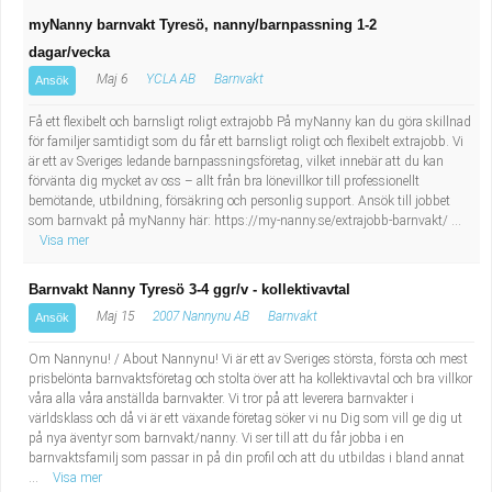
myNanny barnvakt Tyresö, nanny/barnpassning 1-2
dagar/vecka
Maj 6
YCLA AB
Barnvakt
Ansök
Få ett flexibelt och barnsligt roligt extrajobb På myNanny kan du göra skillnad
för familjer samtidigt som du får ett barnsligt roligt och flexibelt extrajobb. Vi
är ett av Sveriges ledande barnpassningsföretag, vilket innebär att du kan
förvänta dig mycket av oss – allt från bra lönevillkor till professionellt
bemötande, utbildning, försäkring och personlig support. Ansök till jobbet
som barnvakt på myNanny här: https://my-nanny.se/extrajobb-barnvakt/ ...
Visa mer
Barnvakt Nanny Tyresö 3-4 ggr/v - kollektivavtal
Maj 15
2007 Nannynu AB
Barnvakt
Ansök
Om Nannynu! / About Nannynu! Vi är ett av Sveriges största, första och mest
prisbelönta barnvaktsföretag och stolta över att ha kollektivavtal och bra villkor
våra alla våra anställda barnvakter. Vi tror på att leverera barnvakter i
världsklass och då vi är ett växande företag söker vi nu Dig som vill ge dig ut
på nya äventyr som barnvakt/nanny. Vi ser till att du får jobba i en
barnvaktsfamilj som passar in på din profil och att du utbildas i bland annat
...
Visa mer