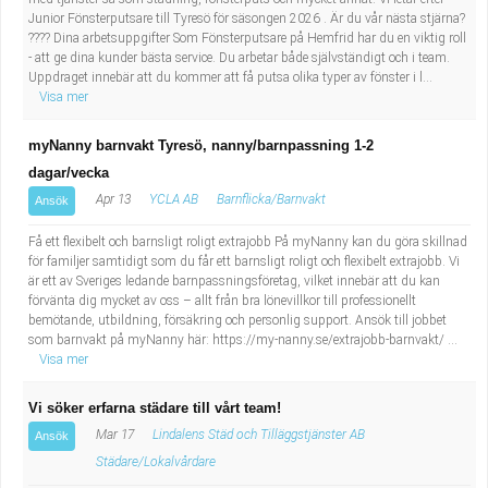
Industriell tillverkning
Behandlingsassistent/Socialpedagog
Junior Fönsterputsare till Tyresö för säsongen 2026 . Är du vår nästa stjärna?
???? Dina arbetsuppgifter Som Fönsterputsare på Hemfrid har du en viktig roll
- att ge dina kunder bästa service. Du arbetar både självständigt och i team.
Installation, drift, underhåll
Tandsköterska
Uppdraget innebär att du kommer att få putsa olika typer av fönster i l...
Visa mer
Kropps- och skönhetsvård
Budbilsförare
myNanny barnvakt Tyresö, nanny/barnpassning 1-2
dagar/vecka
Kultur, media, design
Tidningsbud/Tidningsdistributör
Apr 13
YCLA AB
Barnflicka/Barnvakt
Ansök
Militärt arbete
Lärare i fritidshem/Fritidspedagog
Få ett flexibelt och barnsligt roligt extrajobb På myNanny kan du göra skillnad
för familjer samtidigt som du får ett barnsligt roligt och flexibelt extrajobb. Vi
är ett av Sveriges ledande barnpassningsföretag, vilket innebär att du kan
Naturbruk
Taxiförare/Taxichaufför
förvänta dig mycket av oss – allt från bra lönevillkor till professionellt
bemötande, utbildning, försäkring och personlig support. Ansök till jobbet
Naturvetenskapligt arbete
Läkarsekreterare/Vårdadmin/Medicinsk
som barnvakt på myNanny här: https://my-nanny.se/extrajobb-barnvakt/ ...
Visa mer
sekreterare
Pedagogiskt arbete
Vi söker erfarna städare till vårt team!
Mar 17
Lindalens Städ och Tilläggstjänster AB
Ansök
Lastbilsförare m.fl.
Sanering och renhållning
Städare/Lokalvårdare