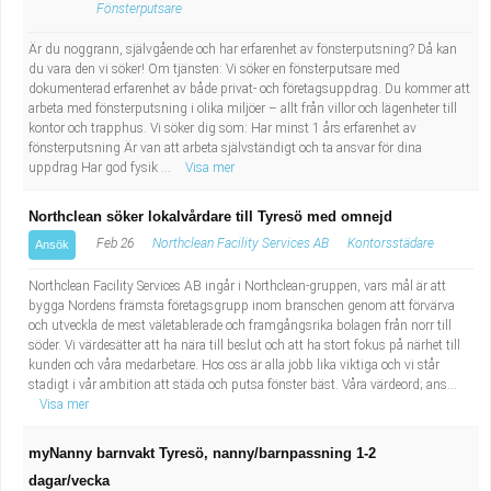
Fönsterputsare
Är du noggrann, självgående och har erfarenhet av fönsterputsning? Då kan
du vara den vi söker! Om tjänsten: Vi söker en fönsterputsare med
dokumenterad erfarenhet av både privat- och företagsuppdrag. Du kommer att
arbeta med fönsterputsning i olika miljöer – allt från villor och lägenheter till
kontor och trapphus. Vi söker dig som: Har minst 1 års erfarenhet av
fönsterputsning Är van att arbeta självständigt och ta ansvar för dina
uppdrag Har god fysik ...
Visa mer
Northclean söker lokalvårdare till Tyresö med omnejd
Feb 26
Northclean Facility Services AB
Kontorsstädare
Ansök
Northclean Facility Services AB ingår i Northclean-gruppen, vars mål är att
bygga Nordens främsta företagsgrupp inom branschen genom att förvärva
och utveckla de mest väletablerade och framgångsrika bolagen från norr till
söder. Vi värdesätter att ha nära till beslut och att ha stort fokus på närhet till
kunden och våra medarbetare. Hos oss är alla jobb lika viktiga och vi står
stadigt i vår ambition att städa och putsa fönster bäst. Våra värdeord; ans...
Visa mer
myNanny barnvakt Tyresö, nanny/barnpassning 1-2
dagar/vecka