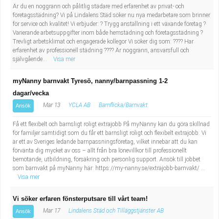
Fastighetsskötare
Socialt arbete
Är du en noggrann och pålitlig städare med erfarenhet av privat- och
företagsstädning? Vi på Lindalens Städ söker nu nya medarbetare som brinner
för service och kvalitet! Vi erbjuder: ? Trygg anställning i ett växande företag ?
Informatör/Kommunikatör
Säkerhetsarbete
Varierande arbetsuppgifter inom både hemstädning och företagsstädning ?
Trevligt arbetsklimat och engagerade kollegor Vi söker dig som: ???? Har
erfarenhet av professionell städning ???? Är noggrann, ansvarsfull och
Brevbärare
Tekniskt arbete
självgående...
Visa mer
Sjuksköterska, grundutbildad
Transport
myNanny barnvakt Tyresö, nanny/barnpassning 1-2
dagar/vecka
Kock, storhushåll
Mar 13
YCLA AB
Barnflicka/Barnvakt
Ansök
Undersköterska, vård- o specialavd. o mottagning
Få ett flexibelt och barnsligt roligt extrajobb På myNanny kan du göra skillnad
för familjer samtidigt som du får ett barnsligt roligt och flexibelt extrajobb. Vi
är ett av Sveriges ledande barnpassningsföretag, vilket innebär att du kan
Bibliotekarie
förvänta dig mycket av oss – allt från bra lönevillkor till professionellt
bemötande, utbildning, försäkring och personlig support. Ansök till jobbet
som barnvakt på myNanny här: https://my-nanny.se/extrajobb-barnvakt/ ...
Administrativ assistent
Visa mer
Lärare i gymnasiet
Vi söker erfaren fönsterputsare till vårt team!
Mar 17
Lindalens Städ och Tilläggstjänster AB
Ansök