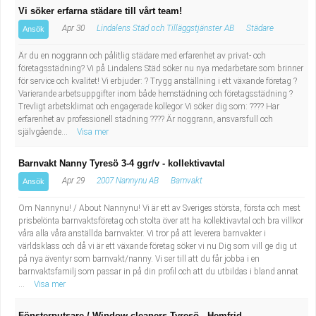
Vi söker erfarna städare till vårt team!
Apr 30
Lindalens Städ och Tilläggstjänster AB
Städare
Ansök
Är du en noggrann och pålitlig städare med erfarenhet av privat- och
företagsstädning? Vi på Lindalens Städ söker nu nya medarbetare som brinner
för service och kvalitet! Vi erbjuder: ? Trygg anställning i ett växande företag ?
Varierande arbetsuppgifter inom både hemstädning och företagsstädning ?
Trevligt arbetsklimat och engagerade kollegor Vi söker dig som: ???? Har
erfarenhet av professionell städning ???? Är noggrann, ansvarsfull och
självgående...
Visa mer
Barnvakt Nanny Tyresö 3-4 ggr/v - kollektivavtal
Apr 29
2007 Nannynu AB
Barnvakt
Ansök
Om Nannynu! / About Nannynu! Vi är ett av Sveriges största, första och mest
prisbelönta barnvaktsföretag och stolta över att ha kollektivavtal och bra villkor
våra alla våra anställda barnvakter. Vi tror på att leverera barnvakter i
världsklass och då vi är ett växande företag söker vi nu Dig som vill ge dig ut
på nya äventyr som barnvakt/nanny. Vi ser till att du får jobba i en
barnvaktsfamilj som passar in på din profil och att du utbildas i bland annat
...
Visa mer
Fönsterputsare / Window cleaners Tyresö - Hemfrid