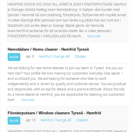
HEMFRID SÖKER DIG SOM VILL ARBETA SOM FÖNSTERPUTSARE Hemfrid
är Sveriges största företag inom hemstädning. Vi hjälper våra kunder med
tjänster i hemmet så som städning, fönsterputs, flyttservice och mycket annat.
Vi söker ständigt efter personal som kan tänka sig jobba hos oss runt om i
Stockholm och andra delar av Sverige. Besök gärna vår hemsida
www.hemfrid.se/karriar för att se andra städer där vi söker personal i.
FÖNSTERPUTSNING I VÄRLDSKLASS På Hemfr...
Visa mer
Hemstädare / Home cleaner - Hemfrid Tyresö
Apr 9
Hemfrid i Sverige AB
Städare
Ansök
We are looking for new home cleaners to join our team in Tyresö. Are you our
next star? Your profile We love making our customers’ everyday lives easier –
and so should you. We are looking for someone who likes to work
independently and is driven by quality and customer service. You are punctual
and responsible, with an eye for details and a positive attitude. About the role
As a home cleaner at Hemfrid, you are responsible for cleaning our customers’
hom...
Visa mer
Fönsterputsare / Window cleaners Tyresö - Hemfrid
Apr 15
Hemfrid i Sverige AB
Städare
Ansök
HEMFRID SÖKER DIG SOM VILL ARBETA SOM FÖNSTERPUTSARE Hemfrid