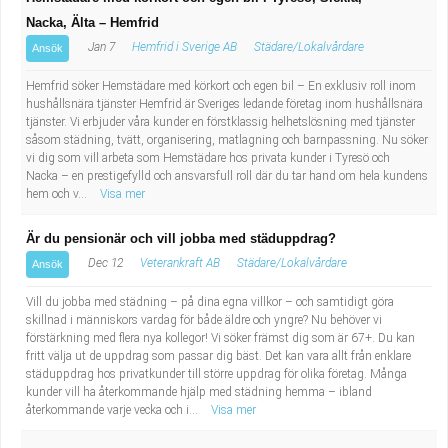
Nacka, Älta – Hemfrid
Jan 7
Hemfrid i Sverige AB
Städare/Lokalvårdare
Ansök
Hemfrid söker Hemstädare med körkort och egen bil – En exklusiv roll inom
hushållsnära tjänster Hemfrid är Sveriges ledande företag inom hushållsnära
tjänster. Vi erbjuder våra kunder en förstklassig helhetslösning med tjänster
såsom städning, tvätt, organisering, matlagning och barnpassning. Nu söker
vi dig som vill arbeta som Hemstädare hos privata kunder i Tyresö och
Nacka – en prestigefylld och ansvarsfull roll där du tar hand om hela kundens
hem och v...
Visa mer
Är du pensionär och vill jobba med städuppdrag?
Dec 12
Veterankraft AB
Städare/Lokalvårdare
Ansök
Vill du jobba med städning – på dina egna villkor – och samtidigt göra
skillnad i människors vardag för både äldre och yngre? Nu behöver vi
förstärkning med flera nya kollegor! Vi söker främst dig som är 67+. Du kan
fritt välja ut de uppdrag som passar dig bäst. Det kan vara allt från enklare
städuppdrag hos privatkunder till större uppdrag för olika företag. Många
kunder vill ha återkommande hjälp med städning hemma – ibland
återkommande varje vecka och i...
Visa mer