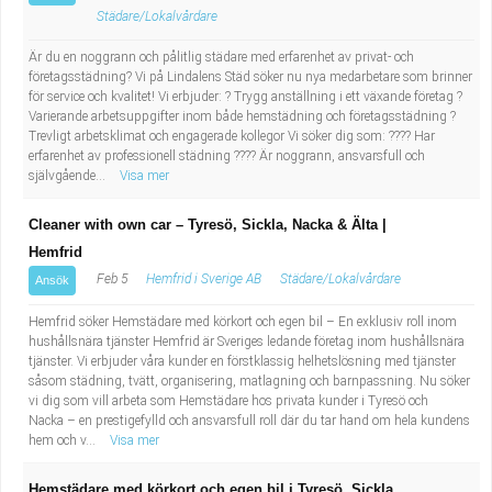
Städare/Lokalvårdare
Är du en noggrann och pålitlig städare med erfarenhet av privat- och
företagsstädning? Vi på Lindalens Städ söker nu nya medarbetare som brinner
för service och kvalitet! Vi erbjuder: ? Trygg anställning i ett växande företag ?
Varierande arbetsuppgifter inom både hemstädning och företagsstädning ?
Trevligt arbetsklimat och engagerade kollegor Vi söker dig som: ???? Har
erfarenhet av professionell städning ???? Är noggrann, ansvarsfull och
självgående...
Visa mer
Cleaner with own car – Tyresö, Sickla, Nacka & Älta |
Hemfrid
Feb 5
Hemfrid i Sverige AB
Städare/Lokalvårdare
Ansök
Hemfrid söker Hemstädare med körkort och egen bil – En exklusiv roll inom
hushållsnära tjänster Hemfrid är Sveriges ledande företag inom hushållsnära
tjänster. Vi erbjuder våra kunder en förstklassig helhetslösning med tjänster
såsom städning, tvätt, organisering, matlagning och barnpassning. Nu söker
vi dig som vill arbeta som Hemstädare hos privata kunder i Tyresö och
Nacka – en prestigefylld och ansvarsfull roll där du tar hand om hela kundens
hem och v...
Visa mer
Hemstädare med körkort och egen bil i Tyresö, Sickla,