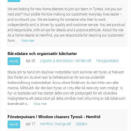
We are looking for new home cleaners to join our team in Tyresö. Are you our
next star? Your profile We love making our customers’ everyday lives easier –
and so should you. We are looking for someone who likes to work
independently and is driven by quality and customer service. You are punctual
and responsible, with an eye for details and a positive attitude. About the role
As a home cleaner at Hemfrid, you are responsible for cleaning our customers’
hom...
Visa mer
Båt-städare och organisatör båtcharter
Apr 20
Logistik & distribution i Norden AB
Fartygsstädare
Ansök
Städa och ta hand om Bayliner motorbåtar som kommer att hyras ut frekvent.
Stor fördel om du även kan ta helhetsansvar för service underhåll
bottenmålning motorskötsel. Ännu större fördel om du kan hitta varv eller
marina, båtklubb där den kan hyras ut i city eller så nära city som möjligt. Vi
hyr ut bostäder och har startat detta som ett pilotprojekt för att utvärdera
möjligheterna att satsa stort på detta område med uthyrning av båt både som
boende och s...
Visa mer
Fönsterputsare / Window cleaners Tyresö - Hemfrid
Apr 17
Hemfrid i Sverige AB
Städare
Ansök