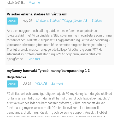
lokalvård? B...
Visa mer
Vi söker erfarna städare till vårt team!
Aug 29
Lindalens Städ och Tilläggstjänster AB
Städare
Ansök
Är du en noggrann och pålitlig städare med erfarenhet av privat- och
företagsstädning? Vi på Lindalens Städ söker nu nya medarbetare som brinner
för service och kvalitet! Vi erbjuder: ? Trygg anställning i ett växande företag ?
Varierande arbetsuppgifter inom både hemstädning och företagsstädning ?
Trevligt arbetsklimat och engagerade kollegor Vi söker dig som: ???? Har
erfarenhet av professionell städning ???? Är noggrann, ansvarsfull och
självgående...
Visa mer
myNanny barnvakt Tyresö, nanny/barnpassning 1-2
dagar/vecka
Jul 25
YCLA AB
Barnvakt
Ansök
Få ett flexibelt och barnsligt roligt extrajobb På myNanny kan du göra skillnad
för familjer samtidigt som du får ett barnsligt roligt och flexibelt extrajobb. Vi
är ett av Sveriges ledande barnpassningsföretag, vilket innebär att du kan
förvänta dig mycket av oss – allt från bra lönevillkor till professionellt
bemötande, utbildning, försäkring och personlig support. Ansök till jobbet