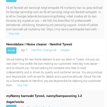
Få ett flexibelt och barnsligt roligt extrajobb På myNanny kan du göra skillnad
för familjer samtidigt som du får ett barnsligt roligt och flexibelt extrajobb. Vi
är ett av Sveriges ledande barnpassningsföretag, vilket innebär att du kan
förvänta dig mycket av oss – allt från bra lönevillkor till professionellt
bemötande, utbildning, försäkring och personlig support. Ansök till jobbet
som barnvakt på myNanny här: https://my-nanny.se/extrajobb-barnvakt/ ...
Visa mer
Hemstädare / Home cleaner - Hemfrid Tyresö
Apr 7
Hemfrid i Sverige AB
Städare
Ansök
We are looking for new home cleaners to join our team in Tyresö. Are you our
next star? Your profile We love making our customers’ everyday lives easier –
and so should you. We are looking for someone who likes to work
independently and is driven by quality and customer service. You are punctual
and responsible, with an eye for details and a positive attitude. About the role
As a home cleaner at Hemfrid, you are responsible for cleaning our customers’
hom...
Visa mer
myNanny barnvakt Tyresö, nanny/barnpassning 1-2
dagar/vecka