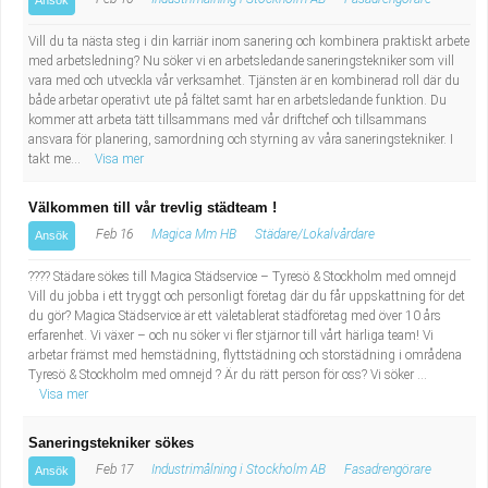
Ansök
Vill du ta nästa steg i din karriär inom sanering och kombinera praktiskt arbete
med arbetsledning? Nu söker vi en arbetsledande saneringstekniker som vill
vara med och utveckla vår verksamhet. Tjänsten är en kombinerad roll där du
både arbetar operativt ute på fältet samt har en arbetsledande funktion. Du
kommer att arbeta tätt tillsammans med vår driftchef och tillsammans
ansvara för planering, samordning och styrning av våra saneringstekniker. I
takt me...
Visa mer
Välkommen till vår trevlig städteam !
Feb 16
Magica Mm HB
Städare/Lokalvårdare
Ansök
???? Städare sökes till Magica Städservice – Tyresö & Stockholm med omnejd
Vill du jobba i ett tryggt och personligt företag där du får uppskattning för det
du gör? Magica Städservice är ett väletablerat städföretag med över 10 års
erfarenhet. Vi växer – och nu söker vi fler stjärnor till vårt härliga team! Vi
arbetar främst med hemstädning, flyttstädning och storstädning i områdena
Tyresö & Stockholm med omnejd ? Är du rätt person för oss? Vi söker ...
Visa mer
Saneringstekniker sökes
Feb 17
Industrimålning i Stockholm AB
Fasadrengörare
Ansök