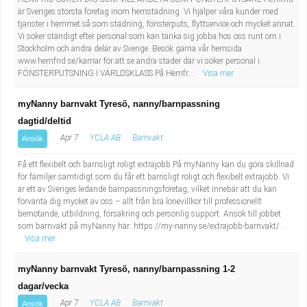
är Sveriges största företag inom hemstädning. Vi hjälper våra kunder med
tjänster i hemmet så som städning, fönsterputs, flyttservice och mycket annat.
Vi söker ständigt efter personal som kan tänka sig jobba hos oss runt om i
Stockholm och andra delar av Sverige. Besök gärna vår hemsida
www.hemfrid.se/karriar för att se andra städer där vi söker personal i.
FÖNSTERPUTSNING I VÄRLDSKLASS På Hemfr...
Visa mer
myNanny barnvakt Tyresö, nanny/barnpassning
dagtid/deltid
Apr 7
YCLA AB
Barnvakt
Ansök
Få ett flexibelt och barnsligt roligt extrajobb På myNanny kan du göra skillnad
för familjer samtidigt som du får ett barnsligt roligt och flexibelt extrajobb. Vi
är ett av Sveriges ledande barnpassningsföretag, vilket innebär att du kan
förvänta dig mycket av oss – allt från bra lönevillkor till professionellt
bemötande, utbildning, försäkring och personlig support. Ansök till jobbet
som barnvakt på myNanny här: https://my-nanny.se/extrajobb-barnvakt/ ...
Visa mer
myNanny barnvakt Tyresö, nanny/barnpassning 1-2
dagar/vecka
Apr 7
YCLA AB
Barnvakt
Ansök