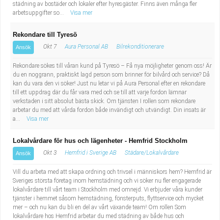
städning av bostäder och lokaler efter hyresgäster. Finns även många fler
arbetsuppgifter so...
Visa mer
Rekondare till Tyresö
Okt 7
Aura Personal AB
Bilrekonditionerare
Ansök
Rekondare sökes till våran kund på Tyresö – Få nya möjligheter genom oss! Är
du en noggrann, praktiskt lagd person som brinner för bilvård och service? Då
kan du vara den vi söker! Just nu letar vi på Aura Personal efter en rekondare
till ett uppdrag där du får vara med och se till att varje fordon lämnar
verkstaden i sitt absolut bästa skick. Om tjänsten I rollen som rekondare
arbetar du med att vårda fordon både invändigt och utvändigt. Din insats är
a...
Visa mer
Lokalvårdare för hus och lägenheter - Hemfrid Stockholm
Okt 3
Hemfrid i Sverige AB
Städare/Lokalvårdare
Ansök
Vill du arbeta med att skapa ordning och trivsel i människors hem? Hemfrid är
Sveriges största företag inom hemstädning och vi söker nu fler engagerade
lokalvårdare till vårt team i Stockholm med omnejd. Vi erbjuder våra kunder
tjänster i hemmet såsom hemstädning, fönsterputs, flyttservice och mycket
mer – och nu kan du bli en del av vårt växande team! Om rollen Som
lokalvårdare hos Hemfrid arbetar du med städning av både hus och